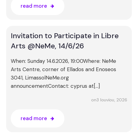
read more
Invitation to Participate in Libre
Arts @NeMe, 14/6/26
When: Sunday 14.6.2026, 19:00Where: NeMe
Arts Centre, corner of Ellados and Enoseos
3041, LimassolNeMe.org
announcementContact: cyprus at[…]
3 Ιουνίου, 2026
on
read more