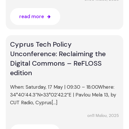
read more
Cyprus Tech Policy
Unconference: Reclaiming the
Digital Commons – ReFLOSS
edition
When: Saturday, 17 May | 09:30 – 18:00Where:
34°40’44.3″N+33°02’42.2″E | Pavlou Mela 13, by
CUT Radio, Cyprus[…]
11 Μαΐου, 2025
on