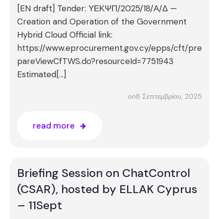
[EN draft] Tender: ΥΕΚΨΠ/2025/18/Α/Δ —
Creation and Operation of the Government
Hybrid Cloud Official link:
https://www.eprocurement.gov.cy/epps/cft/pre
pareViewCfTWS.do?resourceId=7751943
Estimated[…]
8 Σεπτεμβρίου, 2025
on
read more
Briefing Session on ChatControl
(CSAR), hosted by ELLAK Cyprus
– 11Sept